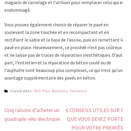
magasin de carrelage et l’utiliser pour remplacer celui qui est
endommagé.
Vous pouvez également choisir de réparer le pavé en
soulevant la zone touchée et en recompactant et en
rectifiant le sable et la base de l’assise, puis en remettant le
pavé en place. Heureusement, ce procédé n’est pas coûteux
et ne laisse pas de traces de réparation inesthétiques. D’autre
part, l’entretien et la réparation du béton coulé ou de
l’asphalte sont beaucoup plus complexes, ce qui n’est qu’un
avantage supplémentaire des pavés en béton.
Classé dans :
Bon Plan
,
Business
,
Tendance
Navigation
Cinq raisons d’acheter un
6 CONSEILS UTILES SUR CE
de
quadruple vélo électrique
QUE VOUS DEVEZ PORTER
l’article
POUR VOTRE PREMIÈRE