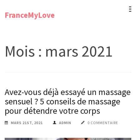
Aller
FranceMyLove
au
contenu
(Pressez
Entrée)
Mois :
mars 2021
Avez-vous déjà essayé un massage
sensuel ? 5 conseils de massage
pour détendre votre corps
MARS 21ST, 2021
ADMIN
0 COMMENTAIRE